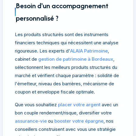
marché et pourra être inférieur à la valeur
plus élevé mais vous prenez un risque de
Besoin d'un accompagnement
du capital avec un rendement de 2,5% à
nominale. Le rappel anticipé (autocall) est le
perte en capital en cas de forte baisse.
4%. Le produit structuré à capital garanti
personnalisé ?
moyen le plus courant de sortir avant terme
offre un rendement potentiellement
tout en récupérant capital et coupons. C'est
supérieur avec la même sécurité. Le produit
pourquoi un horizon d'investissement
Les produits structurés sont des instruments
à capital protégé vise des rendements de
compatible avec la maturité du produit est
financiers techniques qui nécessitent une analyse
6% à 12% avec un risque limité. L'idéal est
recommandé.
rigoureuse. Les experts d'
ALAIA Patrimoine
,
de combiner les trois supports au sein d'une
cabinet de
gestion de patrimoine à Bordeaux
,
assurance-vie
pour optimiser le couple
sélectionnent les meilleurs produits structurés du
rendement/risque de votre épargne.
marché et vérifient chaque paramètre : solidité de
l'émetteur, niveau des barrières, mécanisme de
coupon et enveloppe fiscale optimale.
Que vous souhaitiez
placer votre argent
avec un
bon couple rendement/risque, diversifier votre
assurance-vie
ou
booster votre épargne
, nos
conseillers construisent avec vous une stratégie