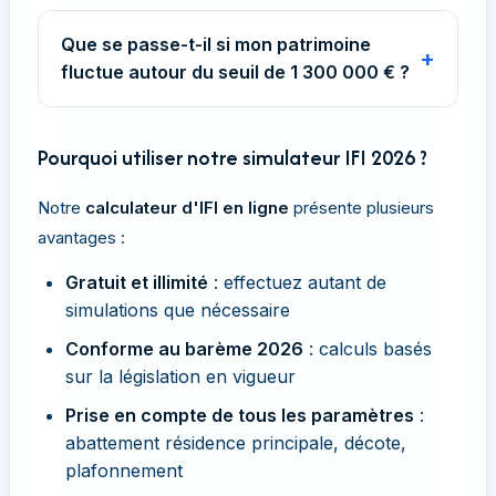
Oui, en tant que résident fiscal français, vous
ce qui constitue un avantage significatif pour
devez déclarer l'ensemble de votre patrimoine
cette enveloppe fiscale.
Que se passe-t-il si mon patrimoine
immobilier mondial, y compris les biens situés à
fluctue autour du seuil de 1 300 000 € ?
l'étranger. Les conventions fiscales
Si votre patrimoine net taxable est inférieur à 1
internationales permettent généralement d'éviter
300 000 € au 1er janvier, vous n'êtes pas
Pourquoi utiliser notre simulateur IFI 2026 ?
la double imposition.
redevable de l'IFI cette année-là. En revanche,
Notre
calculateur d'IFI en ligne
présente plusieurs
vous devez être vigilant : dès que le seuil est
avantages :
franchi, l'imposition devient due. Une bonne
gestion patrimoniale permet d'anticiper ces
Gratuit et illimité
: effectuez autant de
situations.
simulations que nécessaire
Conforme au barème 2026
: calculs basés
sur la législation en vigueur
Prise en compte de tous les paramètres
:
abattement résidence principale, décote,
plafonnement