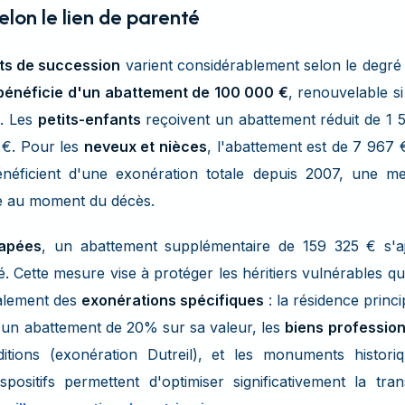
lon le lien de parenté
its de succession
varient considérablement selon le degré 
bénéficie d'un abattement de 100 000 €
, renouvelable s
s. Les
petits-enfants
reçoivent un abattement réduit de 1 
 €. Pour les
neveux et nièces
, l'abattement est de 7 967 
néficient d'une exonération totale depuis 2007, une me
le au moment du décès.
apées
, un abattement supplémentaire de 159 325 € s'aj
. Cette mesure vise à protéger les héritiers vulnérables qu
galement des
exonérations spécifiques
: la résidence princ
d'un abattement de 20% sur sa valeur, les
biens professio
ions (exonération Dutreil), et les monuments histori
positifs permettent d'optimiser significativement la tra