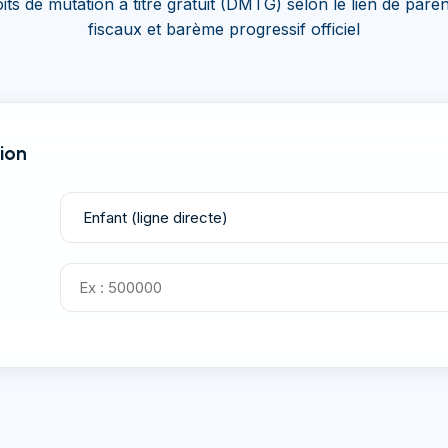
oits de mutation à titre gratuit (DMTG) selon le lien de pare
fiscaux et barème progressif officiel
sion